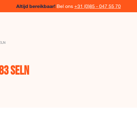
Altijd bereikbaar!
Bel ons
+31 (0)85 - 047 55 70
ELN
83 SELN