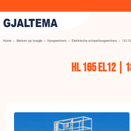
Ga naar de inhoud
Home
Werken op hoogte
Hoogwerkers
Elektrische schaarhoogwerkers
183 S
HL 165 EL12 | 1