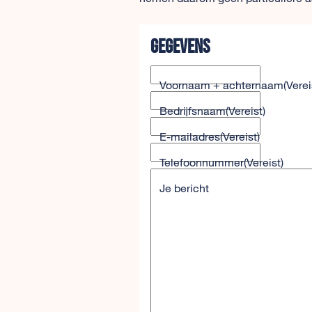
Gegevens
Voornaam + achternaam
(Verei
Bedrijfsnaam
(Vereist)
E-mailadres
(Vereist)
Telefoonnummer
(Vereist)
Je bericht