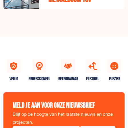
VEILIG
PROFESSIONEEL
BETROUWBAAR
FLEXIBEL
PLEZIER
Meld je aan voor onze nieuwsbrief
Blijf op de hoogte van het laatste nieuws en onze
projecten.