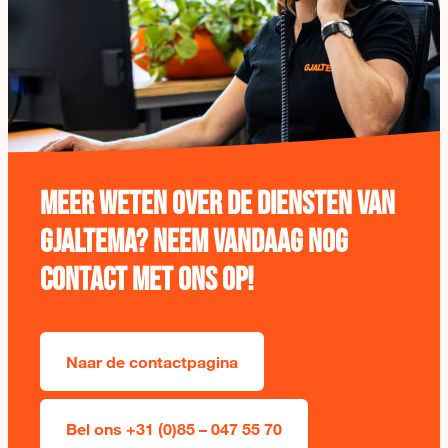
Meer weten over de diensten van
Gjaltema?
Neem vandaag nog
contact met ons op!
Naar de contactpagina
Bel ons +31 (0)85 – 047 55 70