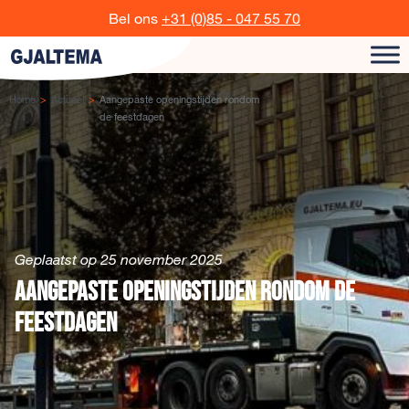
Ga naar de inhoud
Bel ons
+31 (0)85 - 047 55 70
Home
Actueel
Aangepaste openingstijden rondom
de feestdagen
Geplaatst op 25 november 2025
Aangepaste openingstijden rondom de
feestdagen