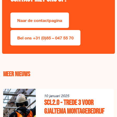
Naar de contactpagina
Bel ons +31 (0)85 – 047 55 70
Meer nieuws
10 januari 2025
SCL2.0 - Trede 3 voor
Gjaltema Montagebedrijf