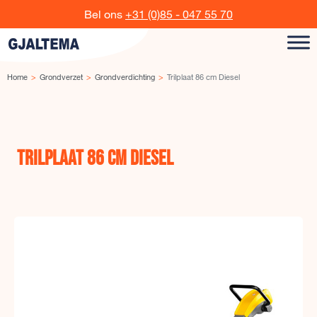
Ga naar de inhoud
Bel ons
+31 (0)85 - 047 55 70
Home
Grondverzet
Grondverdichting
Trilplaat 86 cm Diesel
Trilplaat 86 cm Diesel