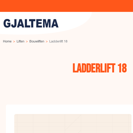
Ga naar de inhoud
Home
Liften
Bouwliften
Ladderlift 18
Ladderlift 18