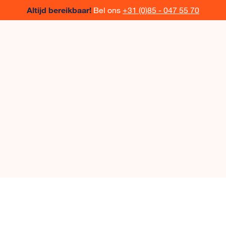
Altijd bereikbaar!
Bel ons
+31 (0)85 - 047 55 70