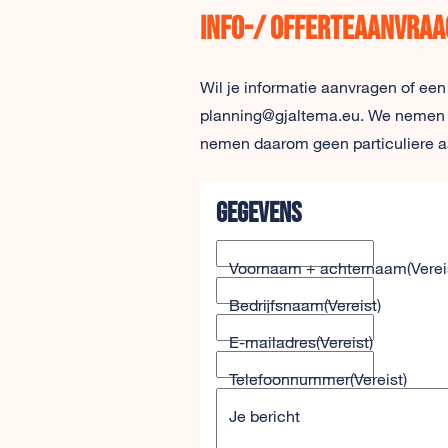
Info-/ offerteaanvraa
Wil je informatie aanvragen of een
planning@gjaltema.eu. We nemen zo 
nemen daarom geen particuliere a
Gegevens
Voornaam + achternaam
(Verei
Bedrijfsnaam
(Vereist)
E-mailadres
(Vereist)
Telefoonnummer
(Vereist)
Je bericht