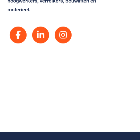
hoogwerkers, verreikers, bouwliften en
materieel.