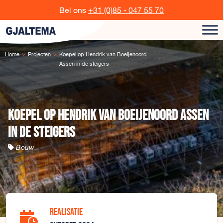
Ga naar de inhoud
Bel ons
+31 (0)85 - 047 55 70
Home
Projecten
Koepel op Hendrik van Boeijenoord
Assen in de steigers
Koepel op Hendrik van Boeijenoord Assen
in de steigers
Bouw
Realisatie