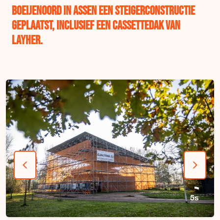
Boeijenoord in Assen een steigerconstructie
geplaatst, inclusief een cassettedak van
Layher.
4s