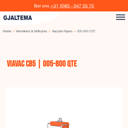
Ga naar de inhoud
Bel ons
+31 (0)85 - 047 55 70
Home
Verreikers & heftrucks
Vacuüm hijsen
005-800 QTE
VIAVAC CB5 | 005-800 QTE