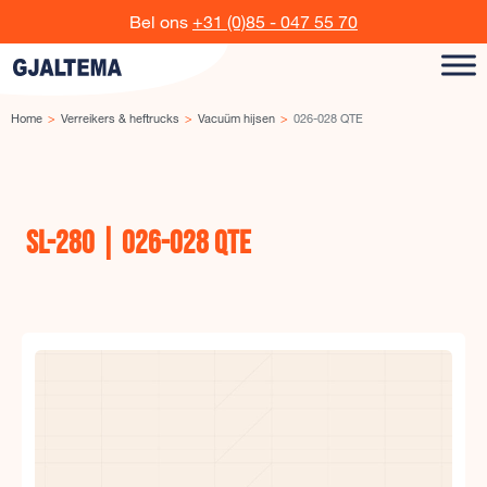
Ga naar de inhoud
Bel ons
+31 (0)85 - 047 55 70
Home
Verreikers & heftrucks
Vacuüm hijsen
026-028 QTE
SL-280 | 026-028 QTE