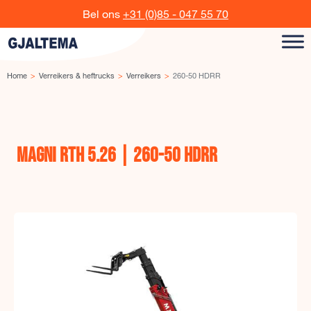
Ga naar de inhoud
Bel ons
+31 (0)85 - 047 55 70
Home
Verreikers & heftrucks
Verreikers
260-50 HDRR
MAGNI RTH 5.26 | 260-50 HDRR