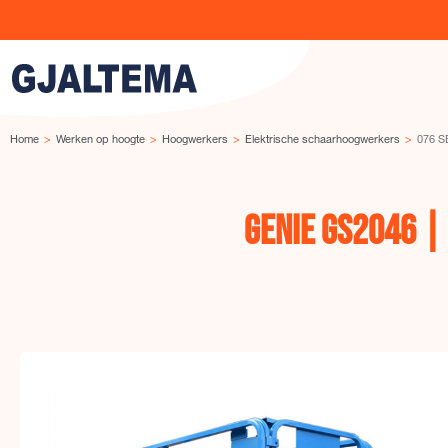
Ga naar de inhoud
Home
Werken op hoogte
Hoogwerkers
Elektrische schaarhoogwerkers
076 S
GENIE GS2046 |