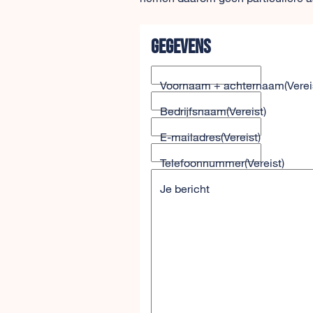
Gegevens
Voornaam + achternaam
(Verei
Bedrijfsnaam
(Vereist)
E-mailadres
(Vereist)
Telefoonnummer
(Vereist)
Je bericht