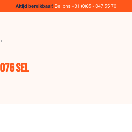
Altijd bereikbaar!
Bel ons
+31 (0)85 - 047 55 70
EL
 076 SEL