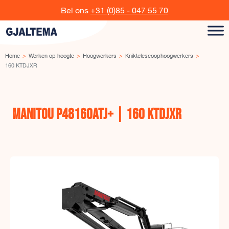
Ga naar de inhoud
Bel ons
+31 (0)85 - 047 55 70
Home
Werken op hoogte
Hoogwerkers
Kniktelescoophoogwerkers
160 KTDJXR
MANITOU P48160ATJ+ | 160 KTDJXR