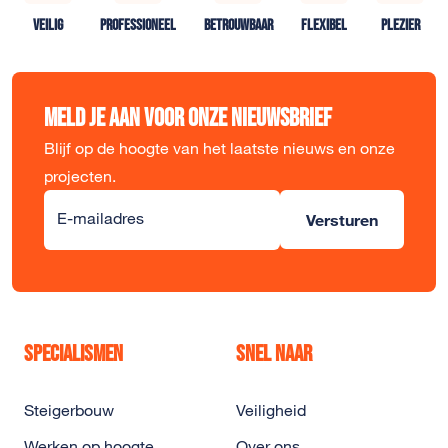
VEILIG
PROFESSIONEEL
BETROUWBAAR
FLEXIBEL
PLEZIER
Meld je aan voor onze nieuwsbrief
Blijf op de hoogte van het laatste nieuws en onze
projecten.
Alternative:
E-mailadres
Versturen
Specialismen
Snel naar
Steigerbouw
Veiligheid
Werken op hoogte
Over ons