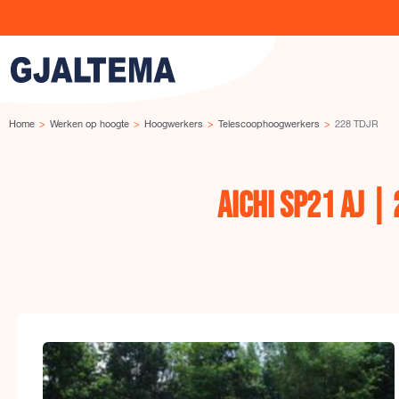
Ga naar de inhoud
Home
Werken op hoogte
Hoogwerkers
Telescoophoogwerkers
228 TDJR
AICHI SP21 AJ |