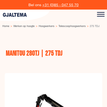
Ga naar de inhoud
Bel ons
+31 (0)85 - 047 55 70
Home
Werken op hoogte
Hoogwerkers
Telescoophoogwerkers
275 TDJ
MANITOU 280TJ | 275 TDJ