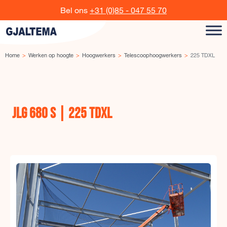
Ga naar de inhoud
Bel ons
+31 (0)85 - 047 55 70
Home
Werken op hoogte
Hoogwerkers
Telescoophoogwerkers
225 TDXL
JLG 680 S | 225 TDXL